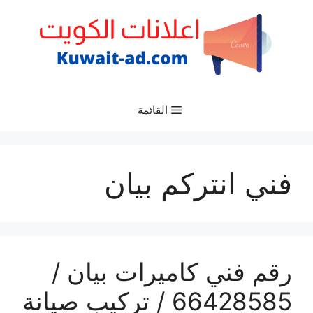
نتقل
لى
لمحتوى
القائمة
فني انتركم بيان
رقم فني كاميرات بيان /
66428585 / تركيب صيانة