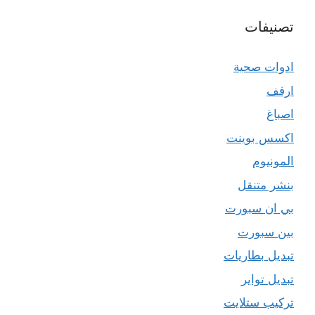
تصنيفات
ادوات صحية
ارفف
اصباغ
اكسس بوينت
المونيوم
بنشر متنقل
بي ان سبورت
بين سبورت
تبديل بطاريات
تبديل تواير
تركيب ستلايت