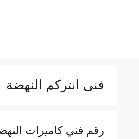
نتقل
لى
لمحتوى
فني انتركم النهضة