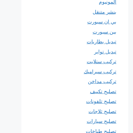
المونيوم
بنشر متنقل
بي ان سبورت
بين سبورت
تبديل بطاريات
تبديل تواير
تركيب ستلايت
تركيب سيراميك
تركيب مداخن
تصليح تكييف
تصليح تلفونات
تصليح ثلاجات
تصليح سيارات
تصليح طباخات