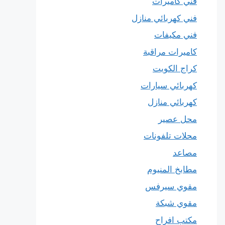
فني كاميرات
فني كهربائي منازل
فني مكيفات
كاميرات مراقبة
كراج الكويت
كهربائي سيارات
كهربائي منازل
محل عصير
محلات تلفونات
مصاعد
مطابخ المنيوم
مقوي سيرفس
مقوي شبكة
مكتب افراح