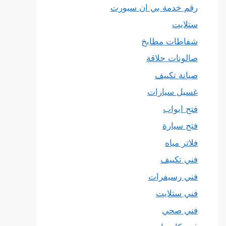
رقم خدمة بي ان سبورت
ستلايت
شفاطات مطابخ
صالونات حلاقة
صيانة تكييف
غسيل سيارات
فتح ابواب
فتح سيارة
فلاتر مياه
فني تكييف
فني رسيفرات
فني ستلايت
فني صحي