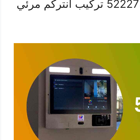
فني انتركم النهضة 52227353 تركيب انتركم مرئي