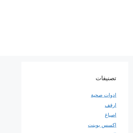
تصنيفات
ادوات صحية
ارفف
اصباغ
اكسس بوينت