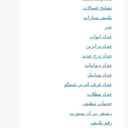
تصليح غسالات
تكييف سيارات
حبر
حداد ابواب
حداد درابزين
حداد درج حديد
حداد ديوانيات
حداد شبابيك
حداد غرف كيربي شينكو
حداد مظلات
خدمات تنظيف
رسيفر بي ان سبورت
رقم تكييف