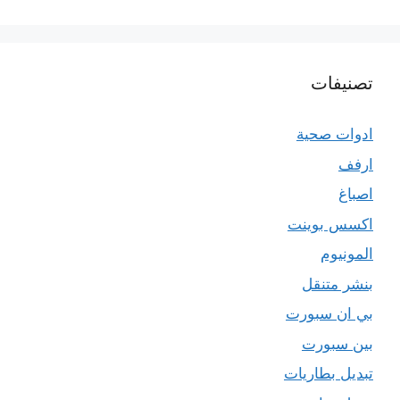
تصنيفات
ادوات صحية
ارفف
اصباغ
اكسس بوينت
المونيوم
بنشر متنقل
بي ان سبورت
بين سبورت
تبديل بطاريات