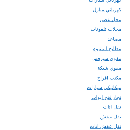
كهربائي منازل
محل عصير
محلات تلفونات
مصاعد
مطابخ المنيوم
مقوي سيرفس
مقوي شبكة
مكتب افراح
ميكانيكي سيارات
نجار فتح ابواب
نقل اثاث
نقل عفش
نقل عفش اثاث