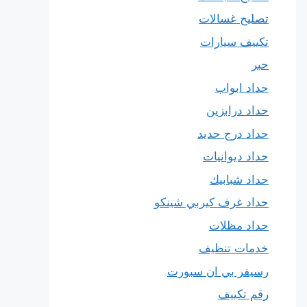
تصليح غسالات
تكييف سيارات
حبر
حداد ابواب
حداد درابزين
حداد درج حديد
حداد ديوانيات
حداد شبابيك
حداد غرف كيربي شينكو
حداد مظلات
خدمات تنظيف
رسيفر بي ان سبورت
رقم تكييف