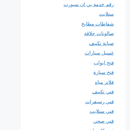
رقم خدمة بي ان سبورت
ستلايت
شفاطات مطابخ
صالونات حلاقة
صيانة تكييف
غسيل سيارات
فتح ابواب
فتح سيارة
فلاتر مياه
فني تكييف
فني رسيفرات
فني ستلايت
فني صحي