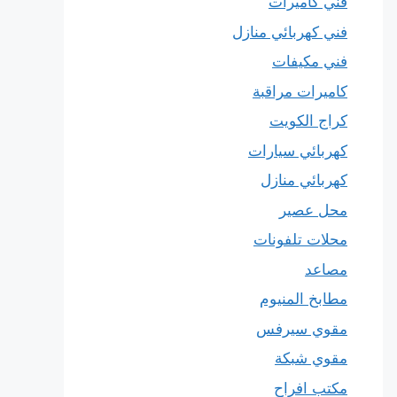
فني كاميرات
فني كهربائي منازل
فني مكيفات
كاميرات مراقبة
كراج الكويت
كهربائي سيارات
كهربائي منازل
محل عصير
محلات تلفونات
مصاعد
مطابخ المنيوم
مقوي سيرفس
مقوي شبكة
مكتب افراح