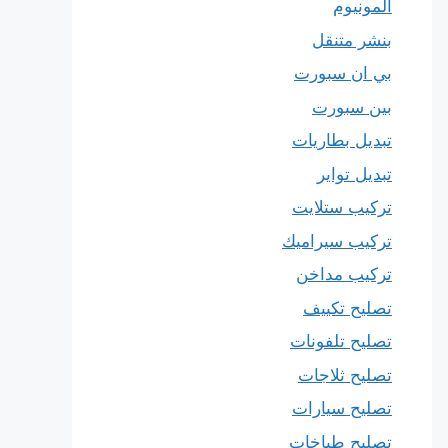
المونيوم
بنشر متنقل
بي ان سبورت
بين سبورت
تبديل بطاريات
تبديل تواير
تركيب ستلايت
تركيب سيراميك
تركيب مداخن
تصليح تكييف
تصليح تلفونات
تصليح ثلاجات
تصليح سيارات
تصليح طباخات