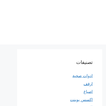
تصنيفات
ادوات صحية
ارفف
اصباغ
اكسس بوينت