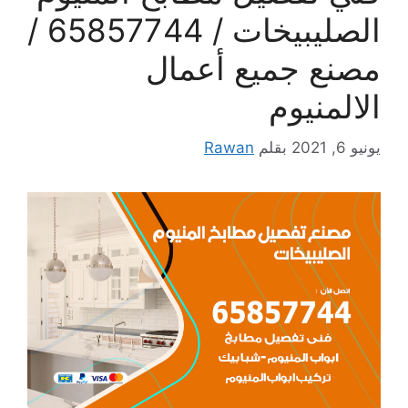
الصليبيخات / 65857744 /
مصنع جميع أعمال
الالمنيوم
يونيو 6, 2021
بقلم
Rawan