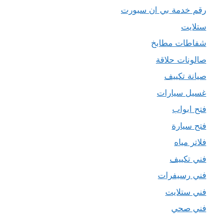
رقم خدمة بي ان سبورت
ستلايت
شفاطات مطابخ
صالونات حلاقة
صيانة تكييف
غسيل سيارات
فتح ابواب
فتح سيارة
فلاتر مياه
فني تكييف
فني رسيفرات
فني ستلايت
فني صحي