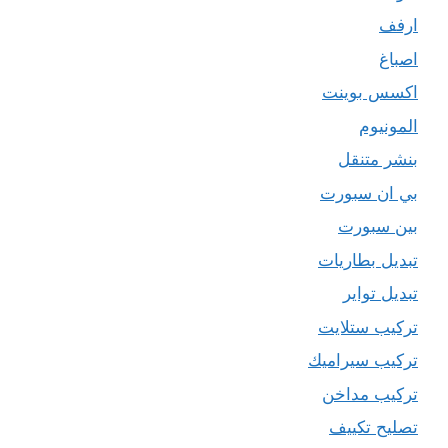
ارفف
اصباغ
اكسس بوينت
المونيوم
بنشر متنقل
بي ان سبورت
بين سبورت
تبديل بطاريات
تبديل تواير
تركيب ستلايت
تركيب سيراميك
تركيب مداخن
تصليح تكييف