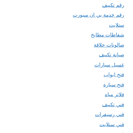
رقم تكييف
رقم خدمة بي ان سبورت
ستلايت
شفاطات مطابخ
صالونات حلاقة
صيانة تكييف
غسيل سيارات
فتح ابواب
فتح سيارة
فلاتر مياه
فني تكييف
فني رسيفرات
فني ستلايت