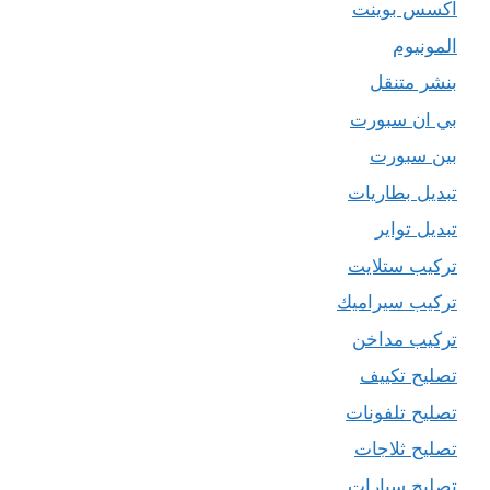
اكسس بوينت
المونيوم
بنشر متنقل
بي ان سبورت
بين سبورت
تبديل بطاريات
تبديل تواير
تركيب ستلايت
تركيب سيراميك
تركيب مداخن
تصليح تكييف
تصليح تلفونات
تصليح ثلاجات
تصليح سيارات