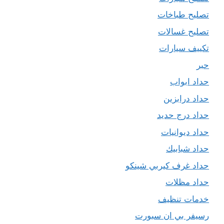
تصليح طباخات
تصليح غسالات
تكييف سيارات
حبر
حداد ابواب
حداد درابزين
حداد درج حديد
حداد ديوانيات
حداد شبابيك
حداد غرف كيربي شينكو
حداد مظلات
خدمات تنظيف
رسيفر بي ان سبورت