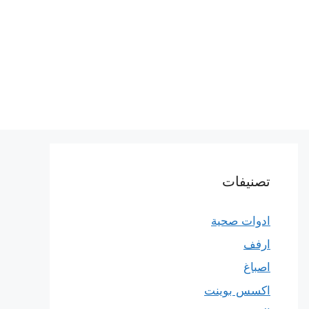
تصنيفات
ادوات صحية
ارفف
اصباغ
اكسس بوينت