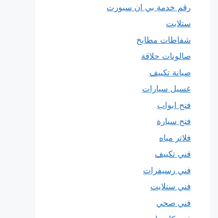
رقم خدمة بي ان سبورت
ستلايت
شفاطات مطابخ
صالونات حلاقة
صيانة تكييف
غسيل سيارات
فتح ابواب
فتح سيارة
فلاتر مياه
فني تكييف
فني رسيفرات
فني ستلايت
فني صحي