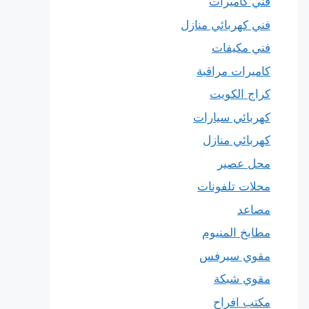
فني كاميرات
فني كهربائي منازل
فني مكيفات
كاميرات مراقبة
كراج الكويت
كهربائي سيارات
كهربائي منازل
محل عصير
محلات تلفونات
مصاعد
مطابخ المنيوم
مقوي سيرفس
مقوي شبكة
مكتب افراح