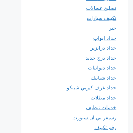
تصليح غسالات
تكييف سيارات
حبر
حداد ابواب
حداد درابزين
حداد درج حديد
حداد ديوانيات
حداد شبابيك
حداد غرف كيربي شينكو
حداد مظلات
خدمات تنظيف
رسيفر بي ان سبورت
رقم تكييف