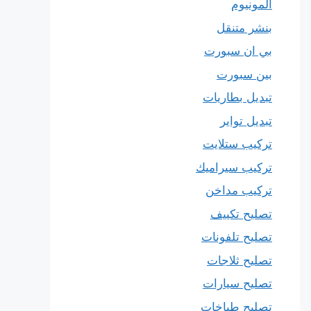
المونيوم
بنشر متنقل
بي ان سبورت
بين سبورت
تبديل بطاريات
تبديل تواير
تركيب ستلايت
تركيب سيراميك
تركيب مداخن
تصليح تكييف
تصليح تلفونات
تصليح ثلاجات
تصليح سيارات
تصليح طباخات