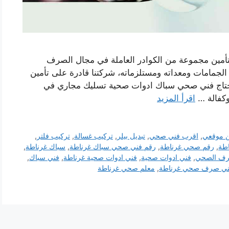
أمين مجموعة من الكوادر العاملة في مجال الصرف
مامات ومعداته ومستلزماته، شركتنا قادرة على تأمين
اج فني صحي سباك ادوات صحية تسليك مجاري في
وكفالة …
اقرأ المزيد
 موقعي
,
اقرب فني صحي
,
تبديل بيلر
,
تركيب غسالة
,
تركيب فلتر
,
طة
,
رقم صحي غرناطة
,
رقم فني صحي سباك غرناطة
,
سباك غرناطة
,
صرف الصحي
,
فني ادوات صحية
,
فني ادوات صحية غرناطة
,
فني سباك
,
ني صرف صحي غرناطة
,
معلم صحي غرناطة