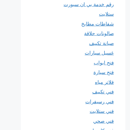
رقم خدمة بي ان سبورت
ستلايت
شفاطات مطابخ
صالونات حلاقة
صيانة تكييف
غسيل سيارات
فتح ابواب
فتح سيارة
فلاتر مياه
فني تكييف
فني رسيفرات
فني ستلايت
فني صحي