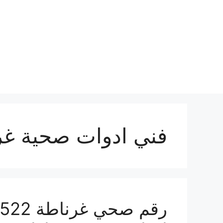
نتقل
لى
لمحتوى
فني ادوات صحية غر