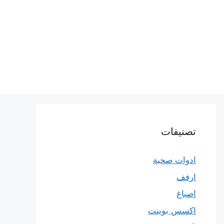
تصنيفات
ادوات صحية
ارفف
اصباغ
اكسس بوينت