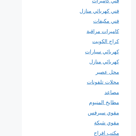
فني كاميرات
فني كهربائي منازل
فني مكيفات
كاميرات مراقبة
كراج الكويت
كهربائي سيارات
كهربائي منازل
محل عصير
محلات تلفونات
مصاعد
مطابخ المنيوم
مقوي سيرفس
مقوي شبكة
مكتب افراح