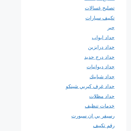
تصليح غسالات
تكييف سيارات
حبر
حداد ابواب
حداد درابزين
حداد درج حديد
حداد ديوانيات
حداد شبابيك
حداد غرف كيربي شينكو
حداد مظلات
خدمات تنظيف
رسيفر بي ان سبورت
رقم تكييف