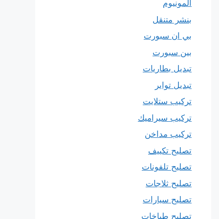
المونيوم
بنشر متنقل
بي ان سبورت
بين سبورت
تبديل بطاريات
تبديل تواير
تركيب ستلايت
تركيب سيراميك
تركيب مداخن
تصليح تكييف
تصليح تلفونات
تصليح ثلاجات
تصليح سيارات
تصليح طباخات