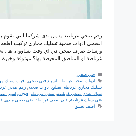
رقم صحي غرناطة يعمل لدى شركتنا التي تقوم بت
الصحي ادوات صحية تسليك مجاري تركيب اطقم الج
ورشات صرف صحي في اي وقت تشاؤون. هل تحت
غرناطة او المناطق المحيطة بها؟ موثوقة وخبرة 
التصنيفات
فني صحي
الوسوم
ادوات صحية غرناطة
,
اسرع فني صحي
,
اقرب سباك من
تسليك مجاري غرناطة
,
تصليح ادوات صحية
,
رقم صحي غرنا
سباك هندي صحي غرناطة
,
صحي غرناطة
,
فتح مواسير ال
فني سباك غرناطة
,
فني صحي غرناطة
,
فني صحي هندي
,
ف
أضف تعليق