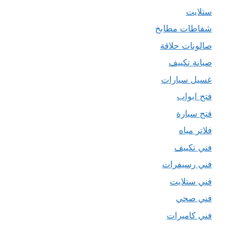
ستلايت
شفاطات مطابخ
صالونات حلاقة
صيانة تكييف
غسيل سيارات
فتح ابواب
فتح سيارة
فلاتر مياه
فني تكييف
فني رسيفرات
فني ستلايت
فني صحي
فني كاميرات