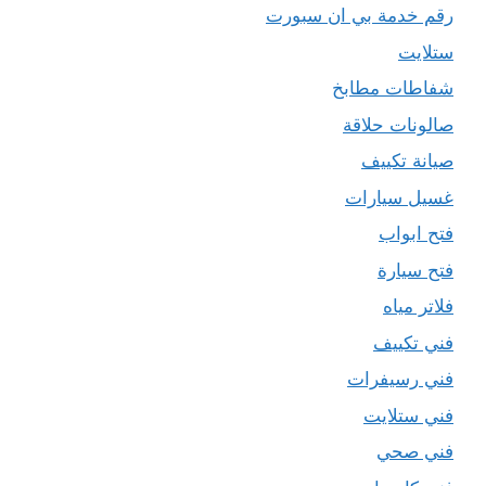
رقم خدمة بي ان سبورت
ستلايت
شفاطات مطابخ
صالونات حلاقة
صيانة تكييف
غسيل سيارات
فتح ابواب
فتح سيارة
فلاتر مياه
فني تكييف
فني رسيفرات
فني ستلايت
فني صحي