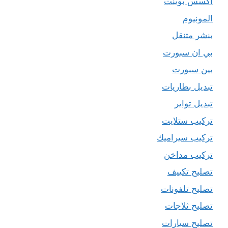
اكسس بوينت
المونيوم
بنشر متنقل
بي ان سبورت
بين سبورت
تبديل بطاريات
تبديل تواير
تركيب ستلايت
تركيب سيراميك
تركيب مداخن
تصليح تكييف
تصليح تلفونات
تصليح ثلاجات
تصليح سيارات