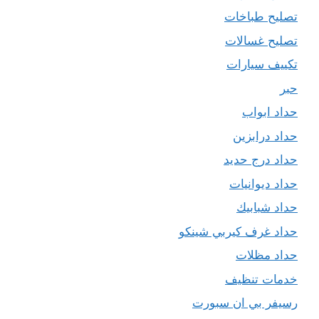
تصليح طباخات
تصليح غسالات
تكييف سيارات
حبر
حداد ابواب
حداد درابزين
حداد درج حديد
حداد ديوانيات
حداد شبابيك
حداد غرف كيربي شينكو
حداد مظلات
خدمات تنظيف
رسيفر بي ان سبورت