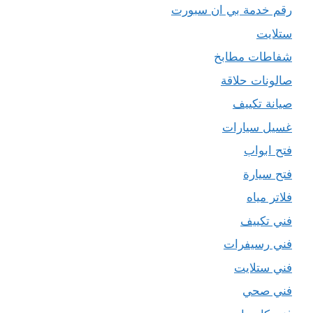
رقم خدمة بي ان سبورت
ستلايت
شفاطات مطابخ
صالونات حلاقة
صيانة تكييف
غسيل سيارات
فتح ابواب
فتح سيارة
فلاتر مياه
فني تكييف
فني رسيفرات
فني ستلايت
فني صحي