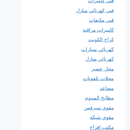
فني كاميرات
فني كهربائي منازل
فني مكيفات
كاميرات مراقبة
كراج الكويت
كهربائي سيارات
كهربائي منازل
محل عصير
محلات تلفونات
مصاعد
مطابخ المنيوم
مقوي سيرفس
مقوي شبكة
مكتب افراح