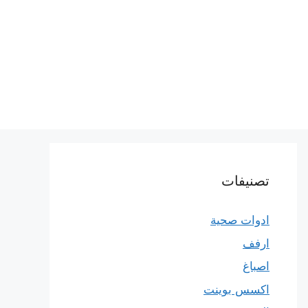
تصنيفات
ادوات صحية
ارفف
اصباغ
اكسس بوينت