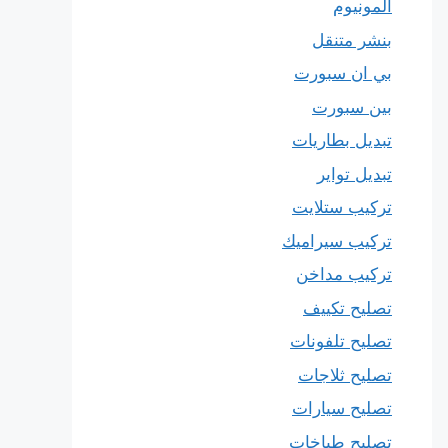
المونيوم
بنشر متنقل
بي ان سبورت
بين سبورت
تبديل بطاريات
تبديل تواير
تركيب ستلايت
تركيب سيراميك
تركيب مداخن
تصليح تكييف
تصليح تلفونات
تصليح ثلاجات
تصليح سيارات
تصليح طباخات