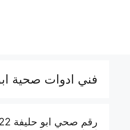
نتقل
لى
لمحتوى
فني ادوات صحية ابو