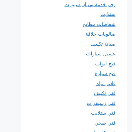
رقم خدمة بي ان سبورت
ستلايت
شفاطات مطابخ
صالونات حلاقة
صيانة تكييف
غسيل سيارات
فتح ابواب
فتح سيارة
فلاتر مياه
فني تكييف
فني رسيفرات
فني ستلايت
فني صحي