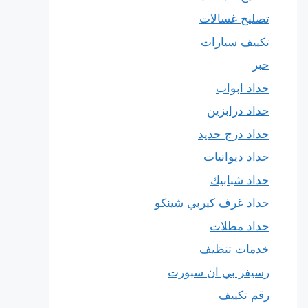
تصليح غسالات
تكييف سيارات
حبر
حداد ابواب
حداد درابزين
حداد درج حديد
حداد ديوانيات
حداد شبابيك
حداد غرف كيربي شينكو
حداد مظلات
خدمات تنظيف
رسيفر بي ان سبورت
رقم تكييف