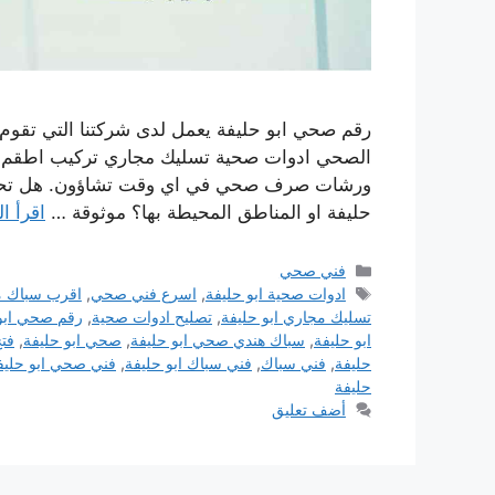
رقم صحي ابو حليفة يعمل لدى شركتنا التي تقوم
الصحي ادوات صحية تسليك مجاري تركيب اطقم الج
ورشات صرف صحي في اي وقت تشاؤون. هل تحتا
حليفة او المناطق المحيطة بها؟ موثوقة …
اقرأ ال
التصنيفات
فني صحي
الوسوم
ادوات صحية ابو حليفة
,
اسرع فني صحي
,
اقرب سباك 
تسليك مجاري ابو حليفة
,
تصليح ادوات صحية
,
رقم صحي ابو
ابو حليفة
,
سباك هندي صحي ابو حليفة
,
صحي ابو حليفة
,
فت
حليفة
,
فني سباك
,
فني سباك ابو حليفة
,
فني صحي ابو حليف
حليفة
أضف تعليق