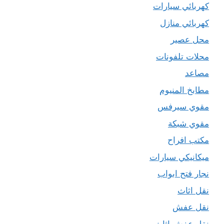
كهربائي سيارات
كهربائي منازل
محل عصير
محلات تلفونات
مصاعد
مطابخ المنيوم
مقوي سيرفس
مقوي شبكة
مكتب افراح
ميكانيكي سيارات
نجار فتح ابواب
نقل اثاث
نقل عفش
نقل عفش اثاث