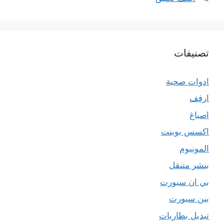
تصنيفات
ادوات صحية
ارفف
اصباغ
اكسس بوينت
المونيوم
بنشر متنقل
بي ان سبورت
بين سبورت
تبديل بطاريات