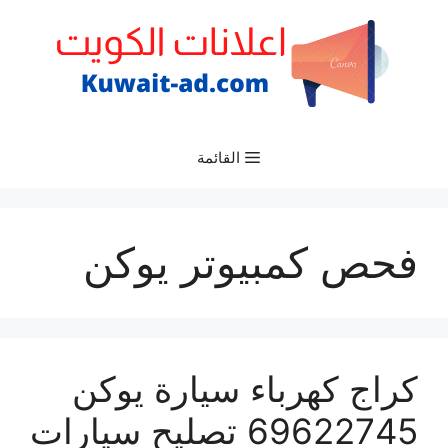
نتقل
لى
لمحتوى
القائمة
فحص كمبيوتر يوكن
كراج كهرباء سيارة يوكن
69622745 تصليح سيارات