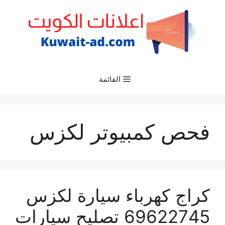
نتقل
لى
لمحتوى
القائمة
فحص كمبيوتر لكزس
كراج كهرباء سيارة لكزس
69622745 تصليح سيارات