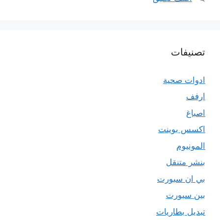
تصنيفات
ادوات صحية
ارفف
اصباغ
اكسس بوينت
المونيوم
بنشر متنقل
بي ان سبورت
بين سبورت
تبديل بطاريات