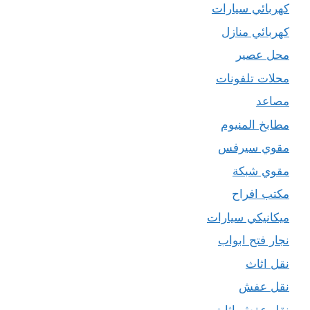
كهربائي سيارات
كهربائي منازل
محل عصير
محلات تلفونات
مصاعد
مطابخ المنيوم
مقوي سيرفس
مقوي شبكة
مكتب افراح
ميكانيكي سيارات
نجار فتح ابواب
نقل اثاث
نقل عفش
نقل عفش اثاث