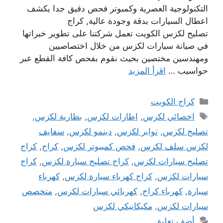
التكنولوجية العصرية وكمبوتر فحص دقيق جدا يكشف
اعطال السيارات بدقة وجودة عالية, كراج
تصليح لكزس الكويت تعمل شركتنا على تطوير خبراتها
في صيانة سيارات لكزس من خلال اختصاصيين
ومهندسين مختصين بحيث نقوم بفحص كافة القطع عبر
حواسيب …
اقرأ المزيد
التصنيفات
كراج الكويت
الوسوم
اخصائي لكزس
,
اطارات لكزس
,
بطارية لكزس
,
تصليح لكزس
,
تواير لكزس
,
دينمو لكزس
,
سفايف
لكزس سلف لكزس
,
فحص كمبيوتر لكزس
,
كراج
,
كراج
تصليح سيارات لكزس
,
كراج تصليح سيارة لكزس
,
كراج
سيارات لكزس
,
كراج كهرباء سيارة لكزس
,
كهرباء
سيارة
,
كهرباء كراج
,
كهربائي سيارات لكزس
,
متخصص
سيارات لكزس
,
مكيكانيكي لكزس
أضف تعليق