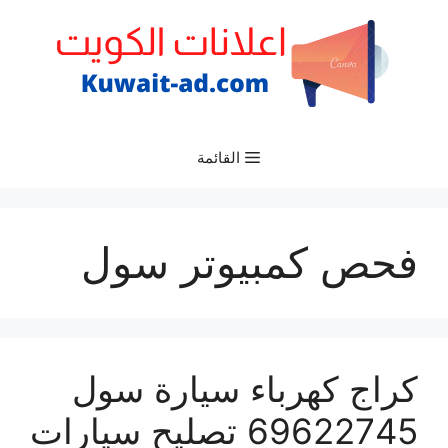
نتقل
لى
لمحتوى
القائمة
فحص كمبيوتر سول
كراج كهرباء سيارة سول
69622745 تصليح سيارات