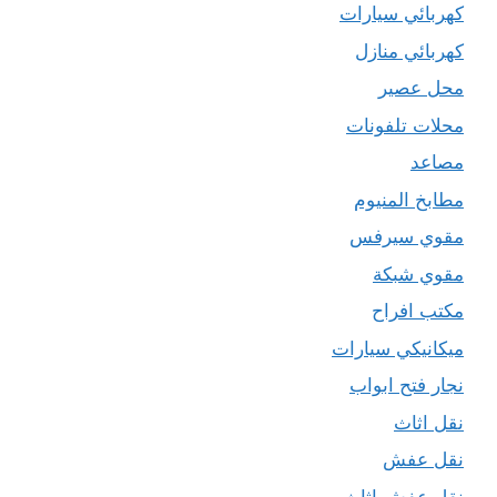
كهربائي سيارات
كهربائي منازل
محل عصير
محلات تلفونات
مصاعد
مطابخ المنيوم
مقوي سيرفس
مقوي شبكة
مكتب افراح
ميكانيكي سيارات
نجار فتح ابواب
نقل اثاث
نقل عفش
نقل عفش اثاث