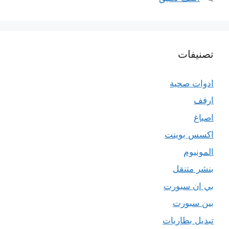
تصنيفات
ادوات صحية
ارفف
اصباغ
اكسس بوينت
المونيوم
بنشر متنقل
بي ان سبورت
بين سبورت
تبديل بطاريات