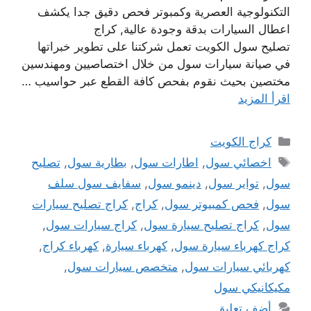
التكنولوجية العصرية وكمبوتر فحص دقيق جدا يكشف
اعطال السيارات بدقة وجودة عالية, كراج
تصليح سول الكويت تعمل شركتنا على تطوير خبراتها
في صيانة سيارات سول من خلال اختصاصيين ومهندسين
مختصين بحيث نقوم بفحص كافة القطع عبر حواسيب …
اقرأ المزيد
التصنيفات
كراج الكويت
الوسوم
اخصائي سول
,
اطارات سول
,
بطارية سول
,
تصليح
سول
,
تواير سول
,
دينمو سول
,
سفايف سول سلف
سول
,
فحص كمبيوتر سول
,
كراج
,
كراج تصليح سيارات
سول
,
كراج تصليح سيارة سول
,
كراج سيارات سول
,
كراج كهرباء سيارة سول
,
كهرباء سيارة
,
كهرباء كراج
,
كهربائي سيارات سول
,
متخصص سيارات سول
,
مكيكانيكي سول
أضف تعليق