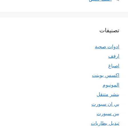
تصنيفات
ادوات صحية
ارفف
اصباغ
اكسس بوينت
المونيوم
بنشر متنقل
بي ان سبورت
بين سبورت
تبديل بطاريات