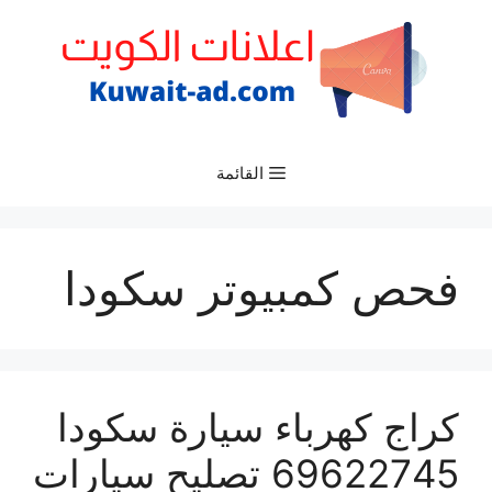
نتقل
لى
لمحتوى
القائمة
فحص كمبيوتر سكودا
كراج كهرباء سيارة سكودا
69622745 تصليح سيارات