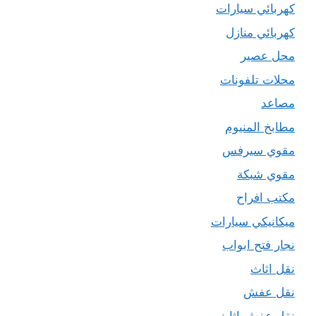
كهربائي سيارات
كهربائي منازل
محل عصير
محلات تلفونات
مصاعد
مطابخ المنيوم
مقوي سيرفس
مقوي شبكة
مكتب افراح
ميكانيكي سيارات
نجار فتح ابواب
نقل اثاث
نقل عفش
نقل عفش اثاث