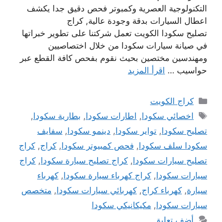
التكنولوجية العصرية وكمبوتر فحص دقيق جدا يكشف
اعطال السيارات بدقة وجودة عالية, كراج
تصليح سكودا الكويت تعمل شركتنا على تطوير خبراتها
في صيانة سيارات سكودا من خلال اختصاصيين
ومهندسين مختصين بحيث نقوم بفحص كافة القطع عبر
حواسيب …
اقرأ المزيد
التصنيفات
كراج الكويت
الوسوم
اخصائي سكودا
,
اطارات سكودا
,
بطارية سكودا
,
تصليح سكودا
,
تواير سكودا
,
دينمو سكودا
,
سفايف
سكودا سلف سكودا
,
فحص كمبيوتر سكودا
,
كراج
,
كراج
تصليح سيارات سكودا
,
كراج تصليح سيارة سكودا
,
كراج
سيارات سكودا
,
كراج كهرباء سيارة سكودا
,
كهرباء
سيارة
,
كهرباء كراج
,
كهربائي سيارات سكودا
,
متخصص
سيارات سكودا
,
مكيكانيكي سكودا
أضف تعليق