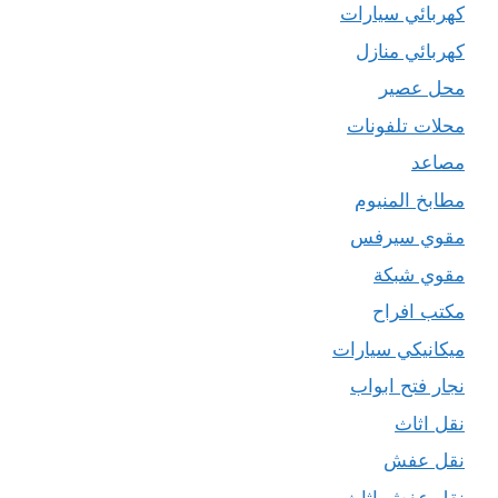
كهربائي سيارات
كهربائي منازل
محل عصير
محلات تلفونات
مصاعد
مطابخ المنيوم
مقوي سيرفس
مقوي شبكة
مكتب افراح
ميكانيكي سيارات
نجار فتح ابواب
نقل اثاث
نقل عفش
نقل عفش اثاث