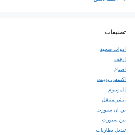
تصنيفات
ادوات صحية
ارفف
اصباغ
اكسس بوينت
المونيوم
بنشر متنقل
بي ان سبورت
بين سبورت
تبديل بطاريات