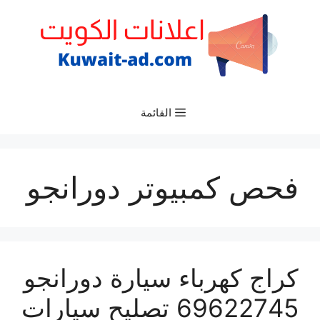
نتقل
لى
لمحتوى
القائمة
فحص كمبيوتر دورانجو
كراج كهرباء سيارة دورانجو
69622745 تصليح سيارات