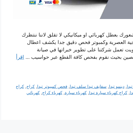
شعورك بعطل كهربائي او ميكانيكي لا تقلق لاننا ننتظرك
وجية العصرية وكمبوتر فحص دقيق جدا يكشف اعطال
كويت تعمل شركتنا على تطوير خبراتها في صيانة
تصين بحيث نقوم بفحص كافة القطع عبر حواسيب …
اقرأ
تيدا
,
دينمو تيدا
,
سفايف تيدا سلف تيدا
,
فحص كمبيوتر تيدا
,
كراج
,
كراج
ا
,
كراج كهرباء سيارة تيدا
,
كهرباء سيارة
,
كهرباء كراج
,
كهربائي