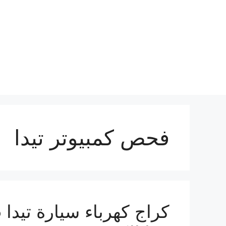
نتقل
لى
لمحتوى
فحص كمبيوتر تيدا