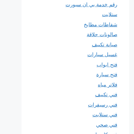
رقم خدمة بي ان سبورت
ستلايت
شفاطات مطابخ
صالونات حلاقة
صيانة تكييف
غسيل سيارات
فتح ابواب
فتح سيارة
فلاتر مياه
فني تكييف
فني رسيفرات
فني ستلايت
فني صحي