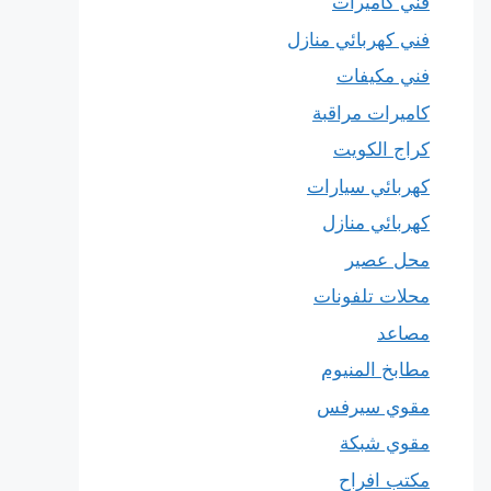
فني كاميرات
فني كهربائي منازل
فني مكيفات
كاميرات مراقبة
كراج الكويت
كهربائي سيارات
كهربائي منازل
محل عصير
محلات تلفونات
مصاعد
مطابخ المنيوم
مقوي سيرفس
مقوي شبكة
مكتب افراح