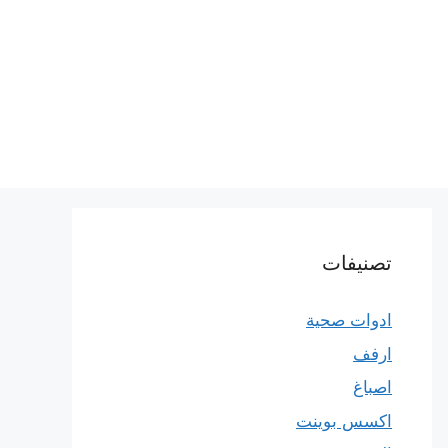
تصنيفات
ادوات صحية
ارفف
اصباغ
اكسس بوينت