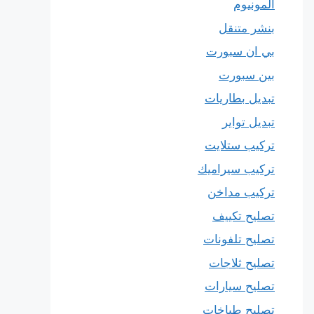
المونيوم
بنشر متنقل
بي ان سبورت
بين سبورت
تبديل بطاريات
تبديل تواير
تركيب ستلايت
تركيب سيراميك
تركيب مداخن
تصليح تكييف
تصليح تلفونات
تصليح ثلاجات
تصليح سيارات
تصليح طباخات