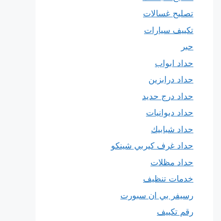
تصليح غسالات
تكييف سيارات
حبر
حداد ابواب
حداد درابزين
حداد درج حديد
حداد ديوانيات
حداد شبابيك
حداد غرف كيربي شينكو
حداد مظلات
خدمات تنظيف
رسيفر بي ان سبورت
رقم تكييف