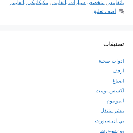
باثفايندر
,
متخصص سيارات باثفايندر
,
مكيكانيكي باثفايندر
أضف تعليق
تصنيفات
ادوات صحية
ارفف
اصباغ
اكسس بوينت
المونيوم
بنشر متنقل
بي ان سبورت
بين سبورت