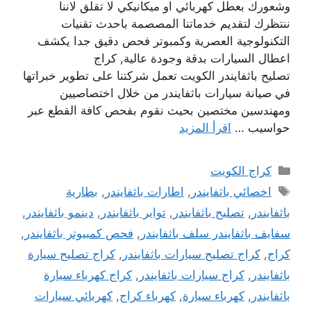
وشعورك بعطل كهربائي او ميكانيكي لا تقلق لاننا
ننتظرك لتقديم خدماتنا المصصمة باحدث تقنيات
التكنولوجية العصرية وكمبوتر فحص دقيق جدا يكشف
اعطال السيارات بدقة وجودة عالية, كراج
تصليح باثفايندر الكويت تعمل شركتنا على تطوير خبراتها
في صيانة سيارات باثفايندر من خلال اختصاصيين
ومهندسين مختصين بحيث نقوم بفحص كافة القطع عبر
حواسيب …
اقرأ المزيد
التصنيفات
كراج الكويت
الوسوم
اخصائي باثفايندر
,
اطارات باثفايندر
,
بطارية
باثفايندر
,
تصليح باثفايندر
,
تواير باثفايندر
,
دينمو باثفايندر
,
سفايف باثفايندر سلف باثفايندر
,
فحص كمبيوتر باثفايندر
,
كراج
,
كراج تصليح سيارات باثفايندر
,
كراج تصليح سيارة
باثفايندر
,
كراج سيارات باثفايندر
,
كراج كهرباء سيارة
باثفايندر
,
كهرباء سيارة
,
كهرباء كراج
,
كهربائي سيارات