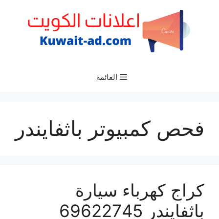
نتقل
لى
لمحتوى
القائمة
فحص كمبيوتر باثفايندر
كراج كهرباء سيارة
باثفايندر 69622745