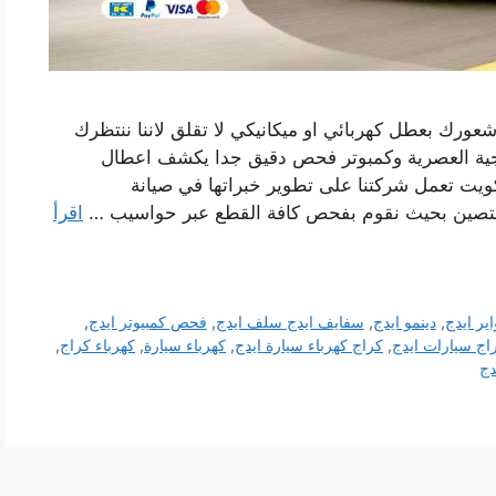
شعورك بعطل كهربائي او ميكانيكي لا تقلق لاننا ننتظرك
وجية العصرية وكمبوتر فحص دقيق جدا يكشف اعطال
كويت تعمل شركتنا على تطوير خبراتها في صيانة
ختصين بحيث نقوم بفحص كافة القطع عبر حواسيب …
اقرأ
اير ايدج
,
دينمو ايدج
,
سفايف ايدج سلف ايدج
,
فحص كمبيوتر ايدج
,
اج سيارات ايدج
,
كراج كهرباء سيارة ايدج
,
كهرباء سيارة
,
كهرباء كراج
,
دج