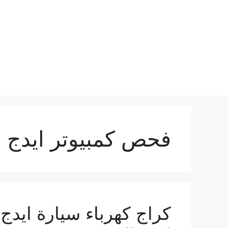
نتقل
لى
لمحتوى
فحص كمبيوتر ايدج