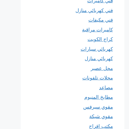
فني كاميرات
فني كهربائي منازل
فني مكيفات
كاميرات مراقبة
كراج الكويت
كهربائي سيارات
كهربائي منازل
محل عصير
محلات تلفونات
مصاعد
مطابخ المنيوم
مقوي سيرفس
مقوي شبكة
مكتب افراح