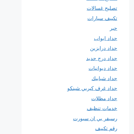
تصليح غسالات
تكييف سيارات
حبر
حداد ابواب
حداد درابزين
حداد درج حديد
حداد ديوانيات
حداد شبابيك
حداد غرف كيربي شينكو
حداد مظلات
خدمات تنظيف
رسيفر بي ان سبورت
رقم تكييف