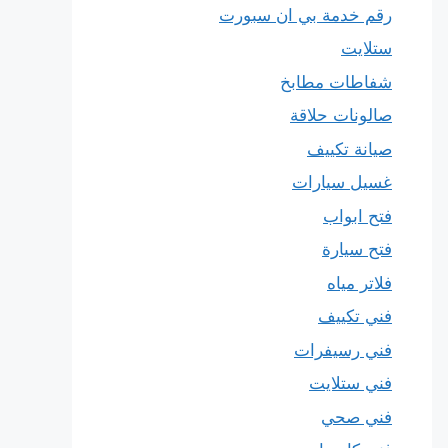
رقم خدمة بي ان سبورت
ستلايت
شفاطات مطابخ
صالونات حلاقة
صيانة تكييف
غسيل سيارات
فتح ابواب
فتح سيارة
فلاتر مياه
فني تكييف
فني رسيفرات
فني ستلايت
فني صحي