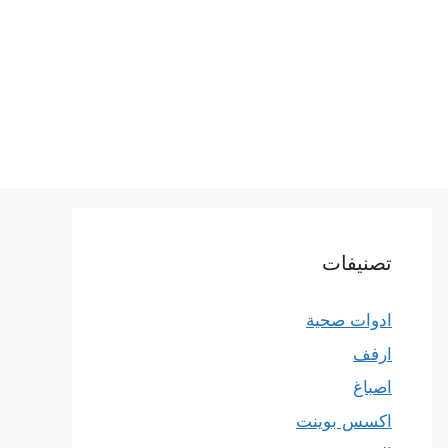
تصنيفات
ادوات صحية
ارفف
اصباغ
اكسس بوينت