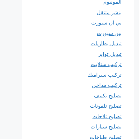
المونيوم
بنشر متنقل
بي ان سبورت
بين سبورت
تبديل بطاريات
تبديل تواير
تركيب ستلايت
تركيب سيراميك
تركيب مداخن
تصليح تكييف
تصليح تلفونات
تصليح ثلاجات
تصليح سيارات
تصليح طباخات