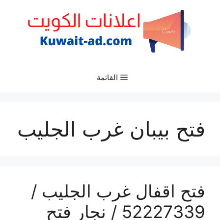
نتقل
لى
لمحتوى
القائمة
فتح بيبان غرب الجليب
فتح اقفال غرب الجليب /
52227339 / نجار فتح