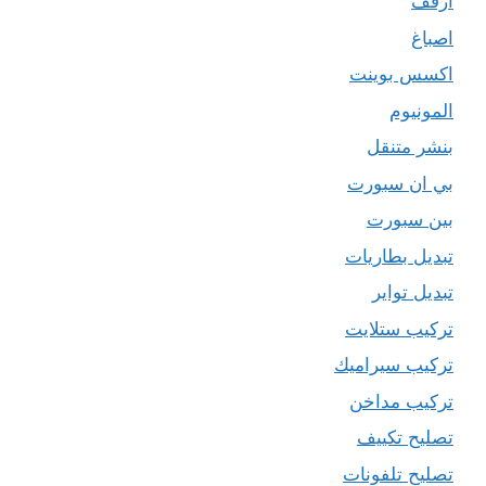
ارفف
اصباغ
اكسس بوينت
المونيوم
بنشر متنقل
بي ان سبورت
بين سبورت
تبديل بطاريات
تبديل تواير
تركيب ستلايت
تركيب سيراميك
تركيب مداخن
تصليح تكييف
تصليح تلفونات