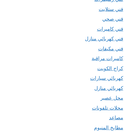
فني ستلايت
فني صحي
فني كاميرات
فني كهربائي منازل
فني مكيفات
كاميرات مراقبة
كراج الكويت
كهربائي سيارات
كهربائي منازل
محل عصير
محلات تلفونات
مصاعد
مطابخ المنيوم