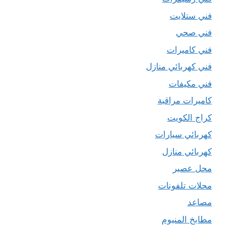
فني ستلايت
فني صحي
فني كاميرات
فني كهربائي منازل
فني مكيفات
كاميرات مراقبة
كراج الكويت
كهربائي سيارات
كهربائي منازل
محل عصير
محلات تلفونات
مصاعد
مطابخ المنيوم