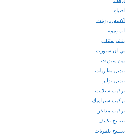
ارفف
اصباغ
اكسس بوينت
المونيوم
بنشر متنقل
بي ان سبورت
بين سبورت
تبديل بطاريات
تبديل تواير
تركيب ستلايت
تركيب سيراميك
تركيب مداخن
تصليح تكييف
تصليح تلفونات