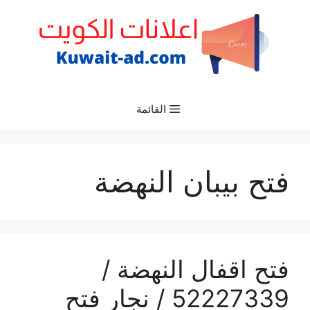
نتقل
لى
لمحتوى
القائمة
فتح بيبان النهضة
فتح اقفال النهضة /
52227339 / نجار فتح