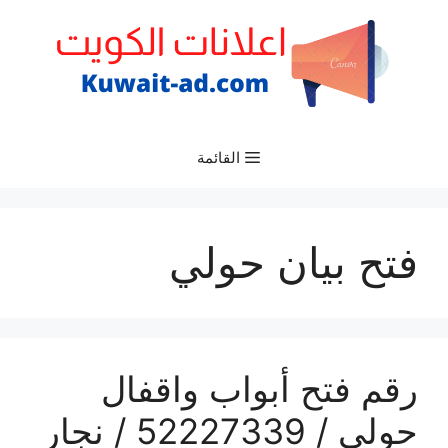
نتقل
لى
لمحتوى
القائمة
فتح بيان حولي
رقم فتح أبواب واقفال
حولي / 52227339 / نجار