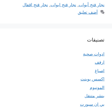
نجار فتح أبواب
,
نجار فتح ابواب
,
نجار فتح اقفال
أضف تعليق
تصنيفات
ادوات صحية
ارفف
اصباغ
اكسس بوينت
المونيوم
بنشر متنقل
بي ان سبورت