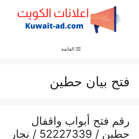
نتقل
لى
لمحتوى
القائمة
فتح بيان حطين
رقم فتح أبواب واقفال
حطين / 52227339 / نجار