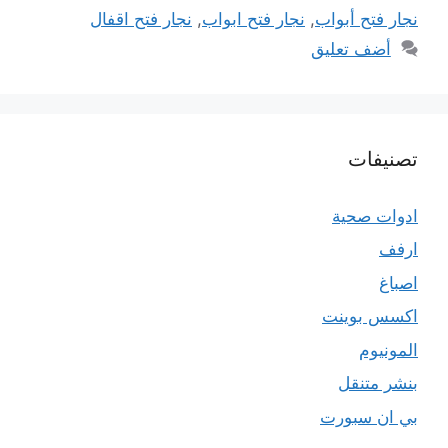
نجار فتح أبواب
,
نجار فتح ابواب
,
نجار فتح اقفال
أضف تعليق
تصنيفات
ادوات صحية
ارفف
اصباغ
اكسس بوينت
المونيوم
بنشر متنقل
بي ان سبورت