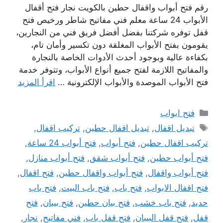
رقم فتح أبواب واقفال حطين بالكويت نجار فتح أقفال
الأبواب 24 ساعة معلم فني مفاتيح شاطر ورخيص فتح
قفل توفره شركتنا بفضل أفضل فريق فني من النجارين،
يقومون بفتح الأبواب المغلقة دون تكسير وأمان تام،
بكفاءة عالية وبوجود أحدث الأدوات الخاصة بالنجارة
والمفاتيح اللازمة لفتح جميع أنواع الأبواب، وتتوفر خدمة
فتح الأبواب الموصدة والأبواب الإلكترونية …
اقرأ المزيد
التصنيفات
فتح ابواب
الوسوم
تبديل اقفال
,
تبديل اقفال حطين
,
تركيب اقفال
,
تركيب اقفال حطين
,
فتح أبواب
,
فتح أبواب 24 ساعة
,
فتح أبواب حطين
,
فتح أبواب شقق
,
فتح أبواب منازل
,
فتح أبواب واقفال
,
فتح أبواب واقفال حطين
,
فتح اقفال
,
فتح اقفال الابواب
,
فتح باب
,
فتح باب البيت
,
فتح باب
حديد
,
فتح باب خشب
,
فتح بيان حطين
,
فتح بيبان
,
فتح
قفل
,
فتح قفل البيبان
,
فتح قفل باب
,
فني مفاتيح
,
نجار
,