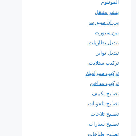
المونيوم
بنشر متنقل
بي ان سبورت
بين سبورت
تبديل بطاريات
تبديل تواير
تركيب ستلايت
تركيب سيراميك
تركيب مداخن
تصليح تكييف
تصليح تلفونات
تصليح ثلاجات
تصليح سيارات
تصليح طباخات