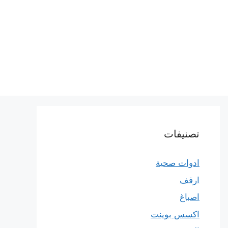
تصنيفات
ادوات صحية
ارفف
اصباغ
اكسس بوينت