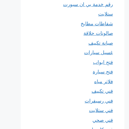
رقم خدمة بي ان سبورت
ستلايت
شفاطات مطابخ
صالونات حلاقة
صيانة تكييف
غسيل سيارات
فتح ابواب
فتح سيارة
فلاتر مياه
فني تكييف
فني رسيفرات
فني ستلايت
فني صحي