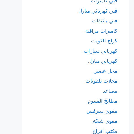
فني كاميرات
فني كهربائي منازل
فني مكيفات
كاميرات مراقبة
كراج الكويت
كهربائي سيارات
كهربائي منازل
محل عصير
محلات تلفونات
مصاعد
مطابخ المنيوم
مقوي سيرفس
مقوي شبكة
مكتب افراح