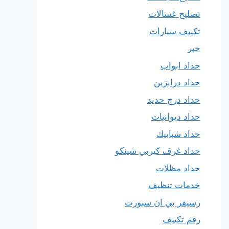
تصليح غسالات
تكييف سيارات
حبر
حداد ابواب
حداد درابزين
حداد درج حديد
حداد ديوانيات
حداد شبابيك
حداد غرف كيربي شينكو
حداد مظلات
خدمات تنظيف
رسيفر بي ان سبورت
رقم تكييف