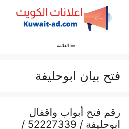
نتقل
لى
لمحتوى
القائمة
فتح بيان ابوحليفة
رقم فتح أبواب واقفال
ابوحليفة / 52227339 /