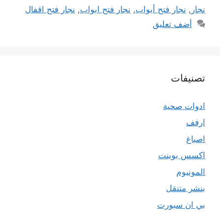
نجار
,
نجار فتح أبواب
,
نجار فتح ابواب
,
نجار فتح اقفال
أضف تعليق
تصنيفات
ادوات صحية
ارفف
اصباغ
اكسس بوينت
المونيوم
بنشر متنقل
بي ان سبورت