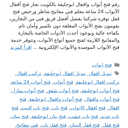
رقم فتح أبواب واقفال ابوحليفة بالكويت نجار فتح أقفال
الأبواب 24 ساعة معلم فني مفاتيح شاطر ورخيص فتح
قفل توفره شركتنا بفضل أفضل فريق فني من النجارين،
يقومون بفتح الأبواب المغلقة دون تكسير وأمان تام،
بكفاءة عالية وبوجود أحدث الأدوات الخاصة بالنجارة
والمفاتيح اللازمة لفتح جميع أنواع الأبواب، وتتوفر خدمة
فتح الأبواب الموصدة والأبواب الإلكترونية …
اقرأ المزيد
التصنيفات
فتح ابواب
الوسوم
تبديل اقفال
,
تبديل اقفال ابوحليفة
,
تركيب اقفال
,
تركيب اقفال ابوحليفة
,
فتح أبواب
,
فتح أبواب 24 ساعة
,
فتح أبواب ابوحليفة
,
فتح أبواب شقق
,
فتح أبواب منازل
,
فتح أبواب واقفال
,
فتح أبواب واقفال ابوحليفة
,
فتح
اقفال
,
فتح اقفال الابواب
,
فتح باب
,
فتح باب البيت
,
فتح
باب حديد
,
فتح باب خشب
,
فتح بيان ابوحليفة
,
فتح بيبان
,
فتح قفل
,
فتح قفل البيبان
,
فتح قفل باب
,
فني مفاتيح
,