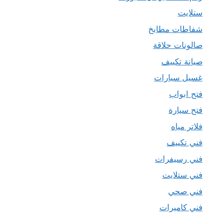
ستلايت
شفاطات مطابخ
صالونات حلاقة
صيانة تكييف
غسيل سيارات
فتح ابواب
فتح سيارة
فلاتر مياه
فني تكييف
فني رسيفرات
فني ستلايت
فني صحي
فني كاميرات