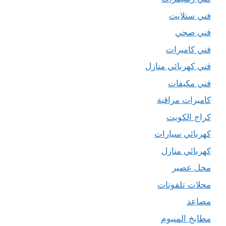
فني ستلايت
فني صحي
فني كاميرات
فني كهربائي منازل
فني مكيفات
كاميرات مراقبة
كراج الكويت
كهربائي سيارات
كهربائي منازل
محل عصير
محلات تلفونات
مصاعد
مطابخ المنيوم