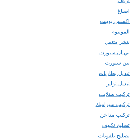
ارفف
اصباغ
اكسس بوينت
المونيوم
بنشر متنقل
بي ان سبورت
بين سبورت
تبديل بطاريات
تبديل تواير
تركيب ستلايت
تركيب سيراميك
تركيب مداخن
تصليح تكييف
تصليح تلفونات