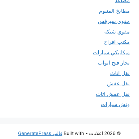
مصاعد
مطابخ المنيوم
مقوي سيرفس
مقوي شبكة
مكتب افراح
ميكانيكي سيارات
نجار فتح ابواب
نقل اثاث
نقل عفش
نقل عفش اثاث
ونش سيارات
© 2026 اعلانات
• Built with
قالب GeneratePress