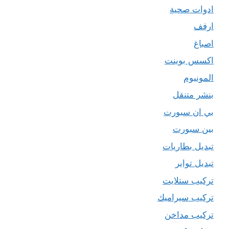
ادوات صحية
ارفف
اصباغ
اكسس بوينت
المونيوم
بنشر متنقل
بي ان سبورت
بين سبورت
تبديل بطاريات
تبديل تواير
تركيب ستلايت
تركيب سيراميك
تركيب مداخن