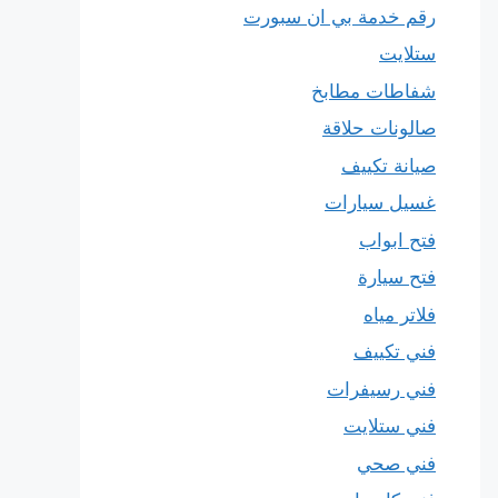
رقم خدمة بي ان سبورت
ستلايت
شفاطات مطابخ
صالونات حلاقة
صيانة تكييف
غسيل سيارات
فتح ابواب
فتح سيارة
فلاتر مياه
فني تكييف
فني رسيفرات
فني ستلايت
فني صحي