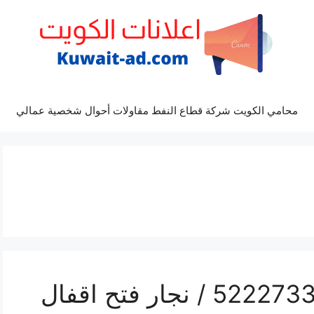
محامي الكويت شركة قطاع النفط مقاولات أحوال شخصية عمالي
فتح اقفال بنيد القار / 52227339 / نجار فتح اقفال