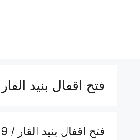
نتقل
لى
لمحتوى
فتح اقفال بنيد القار