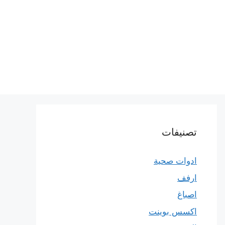
تصنيفات
ادوات صحية
ارفف
اصباغ
اكسس بوينت