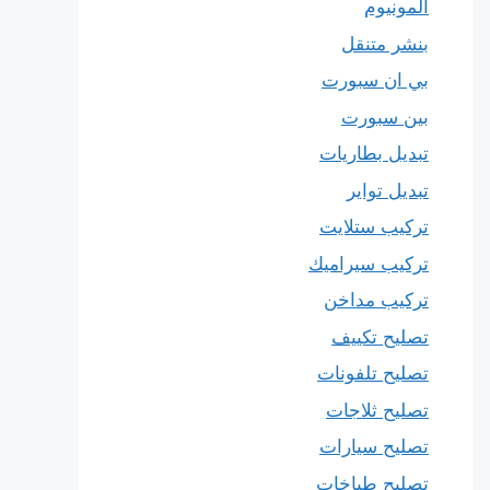
المونيوم
بنشر متنقل
بي ان سبورت
بين سبورت
تبديل بطاريات
تبديل تواير
تركيب ستلايت
تركيب سيراميك
تركيب مداخن
تصليح تكييف
تصليح تلفونات
تصليح ثلاجات
تصليح سيارات
تصليح طباخات