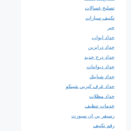
تصليح غسالات
تكييف سيارات
حبر
حداد ابواب
حداد درابزين
حداد درج حديد
حداد ديوانيات
حداد شبابيك
حداد غرف كيربي شينكو
حداد مظلات
خدمات تنظيف
رسيفر بي ان سبورت
رقم تكييف