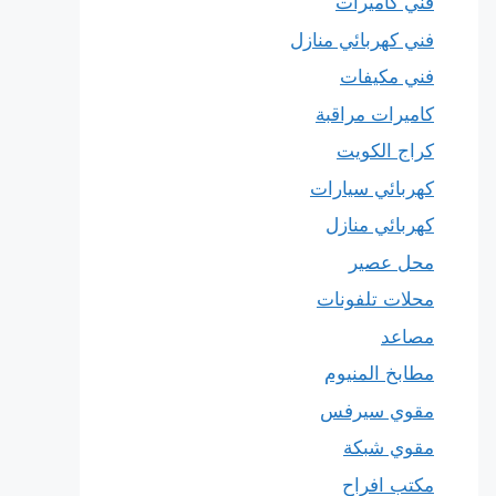
فني كاميرات
فني كهربائي منازل
فني مكيفات
كاميرات مراقبة
كراج الكويت
كهربائي سيارات
كهربائي منازل
محل عصير
محلات تلفونات
مصاعد
مطابخ المنيوم
مقوي سيرفس
مقوي شبكة
مكتب افراح