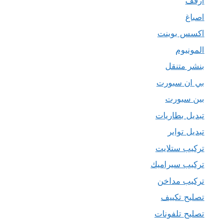
ارفف
اصباغ
اكسس بوينت
المونيوم
بنشر متنقل
بي ان سبورت
بين سبورت
تبديل بطاريات
تبديل تواير
تركيب ستلايت
تركيب سيراميك
تركيب مداخن
تصليح تكييف
تصليح تلفونات