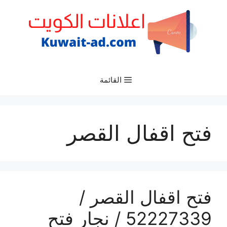
نتقل
لى
لمحتوى
القائمة
فتح اقفال القصر
فتح اقفال القصر /
52227339 / نجار فتح