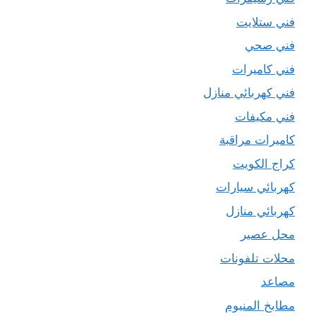
فني ستلايت
فني صحي
فني كاميرات
فني كهربائي منازل
فني مكيفات
كاميرات مراقبة
كراج الكويت
كهربائي سيارات
كهربائي منازل
محل عصير
محلات تلفونات
مصاعد
مطابخ المنيوم