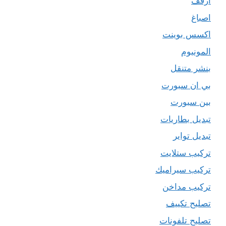
ارفف
اصباغ
اكسس بوينت
المونيوم
بنشر متنقل
بي ان سبورت
بين سبورت
تبديل بطاريات
تبديل تواير
تركيب ستلايت
تركيب سيراميك
تركيب مداخن
تصليح تكييف
تصليح تلفونات