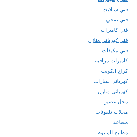
فني ستلايت
فني صحي
فني كاميرات
فني كهربائي منازل
فني مكيفات
كاميرات مراقبة
كراج الكويت
كهربائي سيارات
كهربائي منازل
محل عصير
محلات تلفونات
مصاعد
مطابخ المنيوم