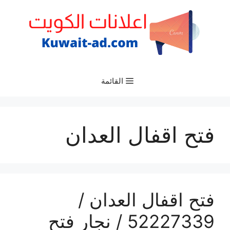
نتقل
لى
لمحتوى
القائمة
فتح اقفال العدان
فتح اقفال العدان /
52227339 / نجار فتح