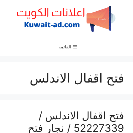
نتقل
لى
لمحتوى
القائمة
فتح اقفال الاندلس
فتح اقفال الاندلس /
52227339 / نجار فتح