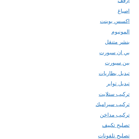
ارفف
اصباغ
اكسس بوينت
المونيوم
بنشر متنقل
بي ان سبورت
بين سبورت
تبديل بطاريات
تبديل تواير
تركيب ستلايت
تركيب سيراميك
تركيب مداخن
تصليح تكييف
تصليح تلفونات