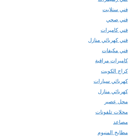
فني ستلايت
فني صحي
فني كاميرات
فني كهربائي منازل
فني مكيفات
كاميرات مراقبة
كراج الكويت
كهربائي سيارات
كهربائي منازل
محل عصير
محلات تلفونات
مصاعد
مطابخ المنيوم