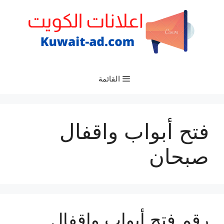
نتقل
لى
لمحتوى
القائمة
فتح أبواب واقفال
صبحان
رقم فتح أبواب واقفال