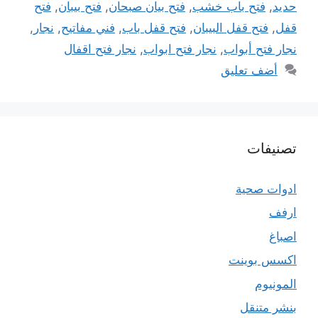
حديد
,
فتح باب خشب
,
فتح بيان صبحان
,
فتح بيبان
,
فتح
قفل
,
فتح قفل البيبان
,
فتح قفل باب
,
فني مفاتيح
,
نجار
,
نجار فتح أبواب
,
نجار فتح ابواب
,
نجار فتح اقفال
أضف تعليق
تصنيفات
ادوات صحية
ارفف
اصباغ
اكسس بوينت
المونيوم
بنشر متنقل