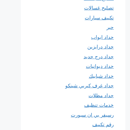
تصليح غسالات
تكييف سيارات
حبر
حداد ابواب
حداد درابزين
حداد درج حديد
حداد ديوانيات
حداد شبابيك
حداد غرف كيربي شينكو
حداد مظلات
خدمات تنظيف
رسيفر بي ان سبورت
رقم تكييف