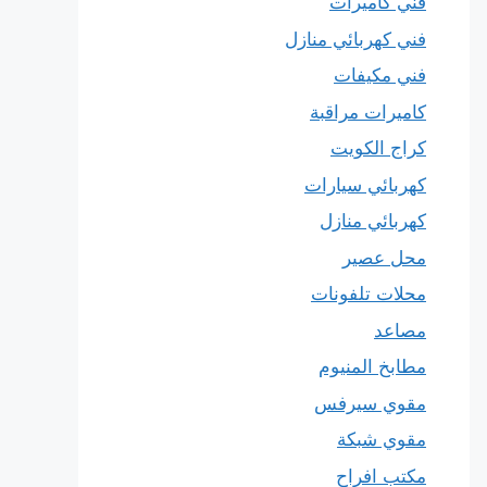
فني كاميرات
فني كهربائي منازل
فني مكيفات
كاميرات مراقبة
كراج الكويت
كهربائي سيارات
كهربائي منازل
محل عصير
محلات تلفونات
مصاعد
مطابخ المنيوم
مقوي سيرفس
مقوي شبكة
مكتب افراح