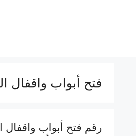
نتقل
لى
لمحتوى
فتح أبواب واقفال ال