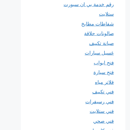
رقم خدمة بي ان سبورت
ستلايت
شفاطات مطابخ
صالونات حلاقة
صيانة تكييف
غسيل سيارات
فتح ابواب
فتح سيارة
فلاتر مياه
فني تكييف
فني رسيفرات
فني ستلايت
فني صحي