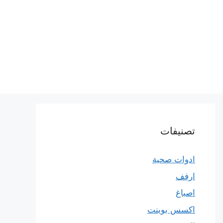
تصنيفات
ادوات صحية
ارفف
اصباغ
اكسس بوينت