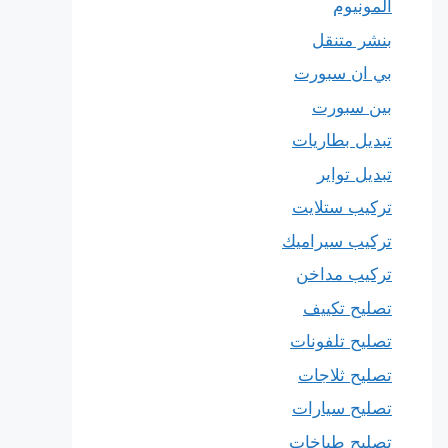
المونيوم
بنشر متنقل
بي ان سبورت
بين سبورت
تبديل بطاريات
تبديل تواير
تركيب ستلايت
تركيب سيراميك
تركيب مداخن
تصليح تكييف
تصليح تلفونات
تصليح ثلاجات
تصليح سيارات
تصليح طباخات