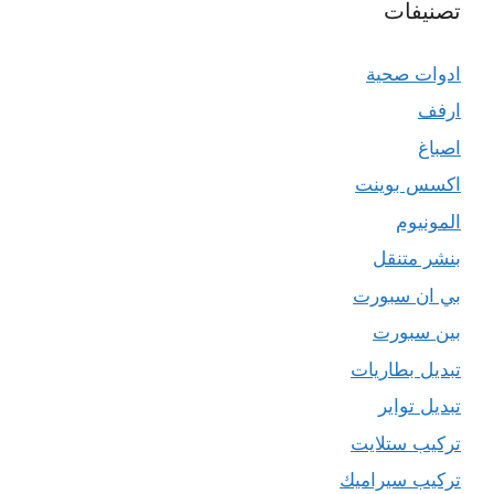
تصنيفات
ادوات صحية
ارفف
اصباغ
اكسس بوينت
المونيوم
بنشر متنقل
بي ان سبورت
بين سبورت
تبديل بطاريات
تبديل تواير
تركيب ستلايت
تركيب سيراميك