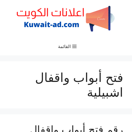
نتقل
لى
لمحتوى
القائمة
فتح أبواب واقفال
اشبيلية
رقم فتح أبواب واقفال