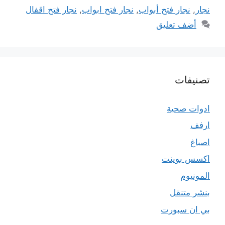
نجار
,
نجار فتح أبواب
,
نجار فتح ابواب
,
نجار فتح اقفال
أضف تعليق
تصنيفات
ادوات صحية
ارفف
اصباغ
اكسس بوينت
المونيوم
بنشر متنقل
بي ان سبورت