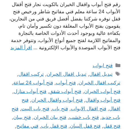
رقم فتح أبواب واقفال الخيران بالكويت نجار فتح أقفال
الأبواب 24 ساعة معلم فني مفاتيح شاطر ورخيص فتح
قفل توفره شركتنا بفضل أفضل فريق فني من النجارين،
يقومون بفتح الأبواب المغلقة دون تكسير وأمان تام،
بكفاءة عالية وبوجود أحدث الأدوات الخاصة بالنجارة
والمفاتيح اللازمة لفتح جميع أنواع الأبواب، وتتوفر خدمة
فتح الأبواب الموصدة والأبواب الإلكترونية …
اقرأ المزيد
التصنيفات
فتح ابواب
الوسوم
تبديل اقفال
,
تبديل اقفال الخيران
,
تركيب اقفال
,
تركيب اقفال الخيران
,
فتح أبواب
,
فتح أبواب 24 ساعة
,
فتح أبواب الخيران
,
فتح أبواب شقق
,
فتح أبواب منازل
,
فتح أبواب واقفال
,
فتح أبواب واقفال الخيران
,
فتح
اقفال
,
فتح اقفال الابواب
,
فتح باب
,
فتح باب البيت
,
فتح
باب حديد
,
فتح باب خشب
,
فتح بيان الخيران
,
فتح بيبان
,
فتح قفل
,
فتح قفل البيبان
,
فتح قفل باب
,
فني مفاتيح
,