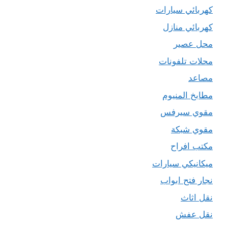
كهربائي سيارات
كهربائي منازل
محل عصير
محلات تلفونات
مصاعد
مطابخ المنيوم
مقوي سيرفس
مقوي شبكة
مكتب افراح
ميكانيكي سيارات
نجار فتح ابواب
نقل اثاث
نقل عفش