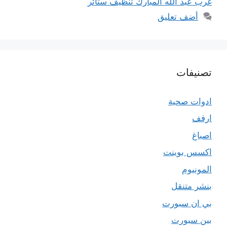
غرب عبد الله المبارك تنظيف ستائر
أضف تعليق
تصنيفات
ادوات صحية
ارفف
اصباغ
اكسس بوينت
المونيوم
بنشر متنقل
بي ان سبورت
بين سبورت