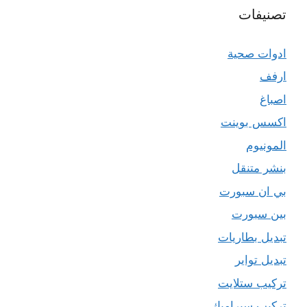
تصنيفات
ادوات صحية
ارفف
اصباغ
اكسس بوينت
المونيوم
بنشر متنقل
بي ان سبورت
بين سبورت
تبديل بطاريات
تبديل تواير
تركيب ستلايت
تركيب سيراميك