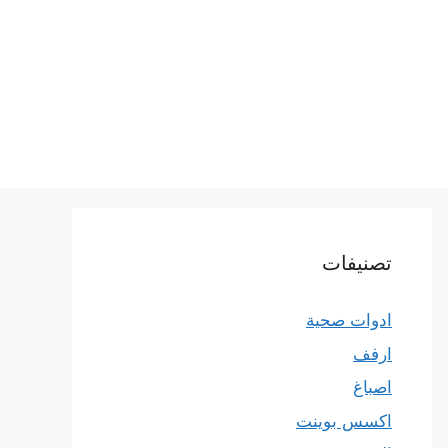
تصنيفات
ادوات صحية
ارفف
اصباغ
اكسس بوينت