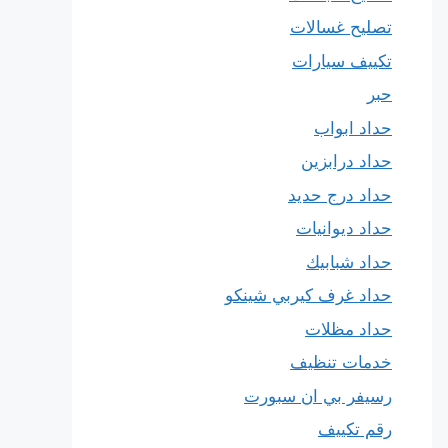
تصليح غسالات
تكييف سيارات
حبر
حداد ابواب
حداد درابزين
حداد درج حديد
حداد ديوانيات
حداد شبابيك
حداد غرف كيربي شينكو
حداد مظلات
خدمات تنظيف
رسيفر بي ان سبورت
رقم تكييف