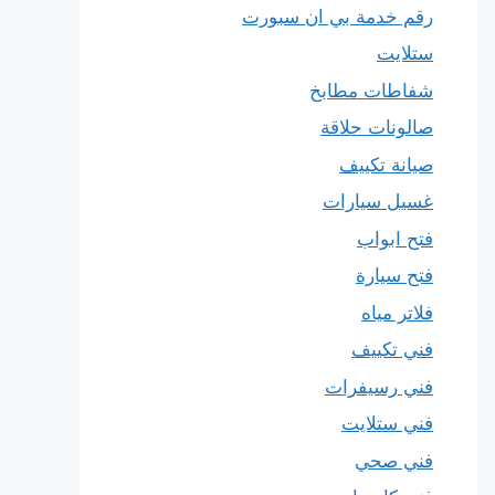
رقم خدمة بي ان سبورت
ستلايت
شفاطات مطابخ
صالونات حلاقة
صيانة تكييف
غسيل سيارات
فتح ابواب
فتح سيارة
فلاتر مياه
فني تكييف
فني رسيفرات
فني ستلايت
فني صحي