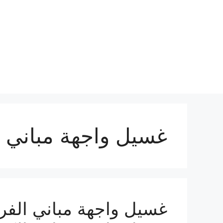
نتقل
لى
لمحتوى
غسيل واجهة مباني ال