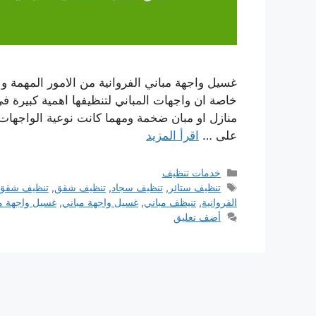
غسيل واجهة مباني الفروانية من الامور المهمة و 
خاصة ان واجهات المباني لتنظيفها اهمية كبيرة في
منازل او مبان ضخمة ومهما كانت نوعية الواجهات
على …
اقرأ المزيد
التصنيفات
خدمات تنظيف
الوسوم
تنظيف ستائر
,
تنظيف سجاد
,
تنظيف شقق
,
تنظيف شقق ا
الفروانية
,
تنيظف مباني
,
غسيل واجهة مباني
,
غسيل واجهة مب
أضف تعليق