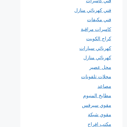
فني كاميرات
فني كهربائي منازل
فني مكيفات
كاميرات مراقبة
كراج الكويت
كهربائي سيارات
كهربائي منازل
محل عصير
محلات تلفونات
مصاعد
مطابخ المنيوم
مقوي سيرفس
مقوي شبكة
مكتب افراح