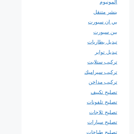
المونيوم
بنشر متنقل
بي ان سبورت
بين سبورت
تبديل بطاريات
تبديل تواير
تركيب ستلايت
تركيب سيراميك
تركيب مداخن
تصليح تكييف
تصليح تلفونات
تصليح ثلاجات
تصليح سيارات
تصليح طباخات