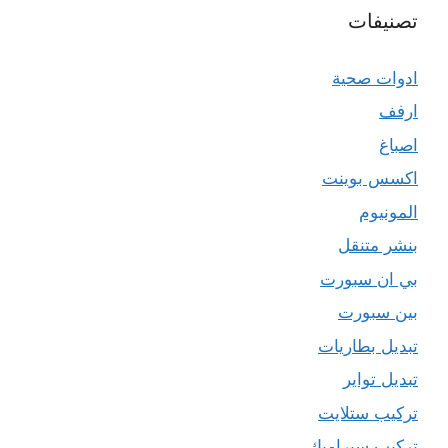
تصنيفات
ادوات صحية
ارفف
اصباغ
اكسس بوينت
المونيوم
بنشر متنقل
بي ان سبورت
بين سبورت
تبديل بطاريات
تبديل تواير
تركيب ستلايت
تركيب سيراميك