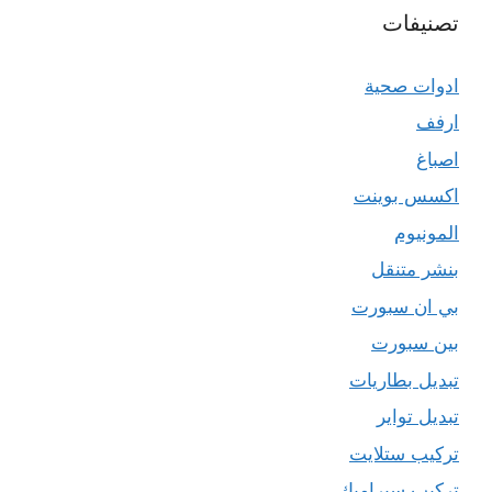
تصنيفات
ادوات صحية
ارفف
اصباغ
اكسس بوينت
المونيوم
بنشر متنقل
بي ان سبورت
بين سبورت
تبديل بطاريات
تبديل تواير
تركيب ستلايت
تركيب سيراميك