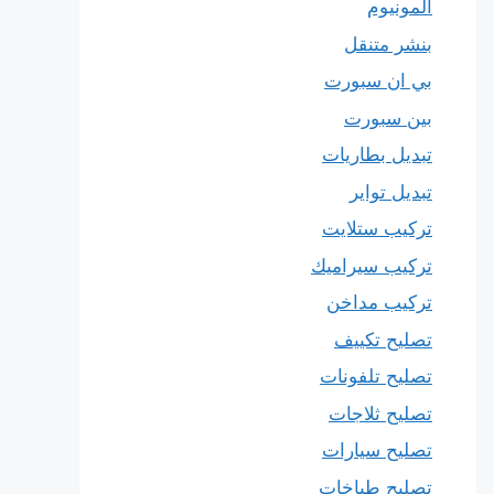
المونيوم
بنشر متنقل
بي ان سبورت
بين سبورت
تبديل بطاريات
تبديل تواير
تركيب ستلايت
تركيب سيراميك
تركيب مداخن
تصليح تكييف
تصليح تلفونات
تصليح ثلاجات
تصليح سيارات
تصليح طباخات