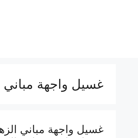
نتقل
لى
لمحتوى
غسيل واجهة مباني ا