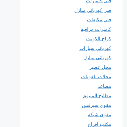
فني كاميرات
فني كهربائي منازل
فني مكيفات
كاميرات مراقبة
كراج الكويت
كهربائي سيارات
كهربائي منازل
محل عصير
محلات تلفونات
مصاعد
مطابخ المنيوم
مقوي سيرفس
مقوي شبكة
مكتب افراح