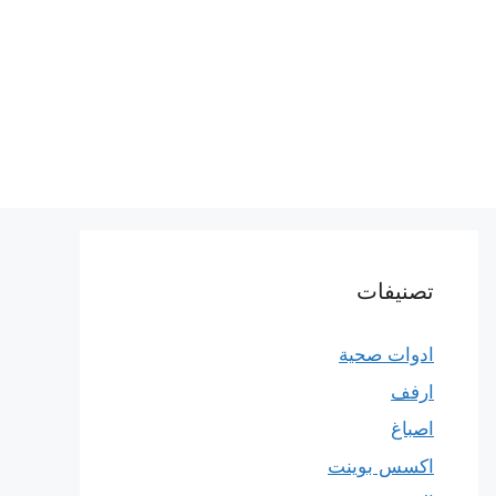
تصنيفات
ادوات صحية
ارفف
اصباغ
اكسس بوينت