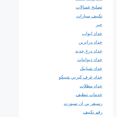
تصليح غسالات
تكييف سيارات
حبر
حداد ابواب
حداد درابزين
حداد درج حديد
حداد ديوانيات
حداد شبابيك
حداد غرف كيربي شينكو
حداد مظلات
خدمات تنظيف
رسيفر بي ان سبورت
رقم تكييف