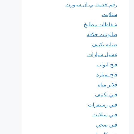
رقم خدمة بي ان سبورت
ستلايت
شفاطات مطابخ
صالونات حلاقة
صيانة تكييف
غسيل سيارات
فتح ابواب
فتح سيارة
فلاتر مياه
فني تكييف
فني رسيفرات
فني ستلايت
فني صحي