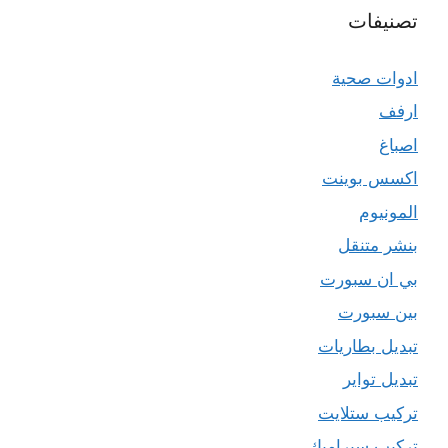
تصنيفات
ادوات صحية
ارفف
اصباغ
اكسس بوينت
المونيوم
بنشر متنقل
بي ان سبورت
بين سبورت
تبديل بطاريات
تبديل تواير
تركيب ستلايت
تركيب سيراميك