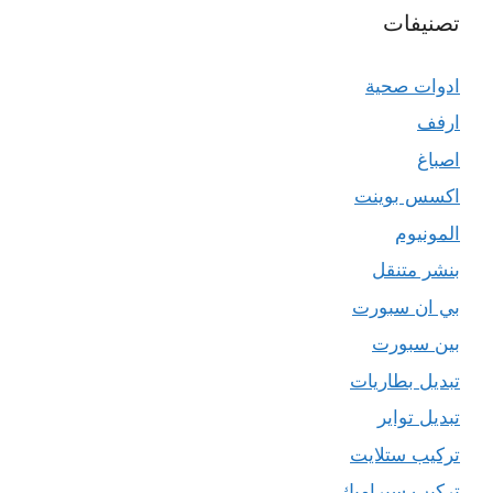
تصنيفات
ادوات صحية
ارفف
اصباغ
اكسس بوينت
المونيوم
بنشر متنقل
بي ان سبورت
بين سبورت
تبديل بطاريات
تبديل تواير
تركيب ستلايت
تركيب سيراميك