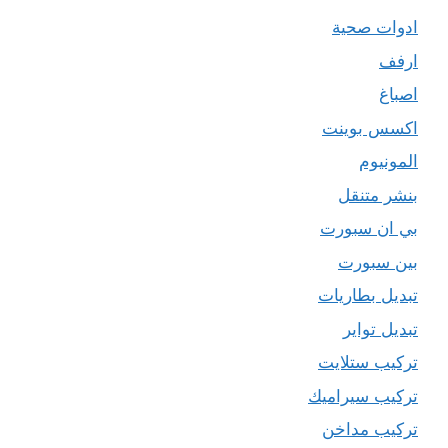
ادوات صحية
ارفف
اصباغ
اكسس بوينت
المونيوم
بنشر متنقل
بي ان سبورت
بين سبورت
تبديل بطاريات
تبديل تواير
تركيب ستلايت
تركيب سيراميك
تركيب مداخن