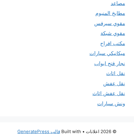
مصاعد
مطابخ المنيوم
مقوي سيرفس
مقوي شبكة
مكتب افراح
ميكانيكي سيارات
نجار فتح ابواب
نقل اثاث
نقل عفش
نقل عفش اثاث
ونش سيارات
© 2026 اعلانات
• Built with
قالب GeneratePress